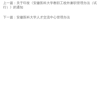
上一篇：关于印发《安徽医科大学教职工校外兼职管理办法（试
行）》的通知
下一篇：安徽医科大学人才交流中心管理办法
部门简介
部门职责
联系我们
部门邮箱
微信公众号
招聘信息
招贤纳士
师德师风