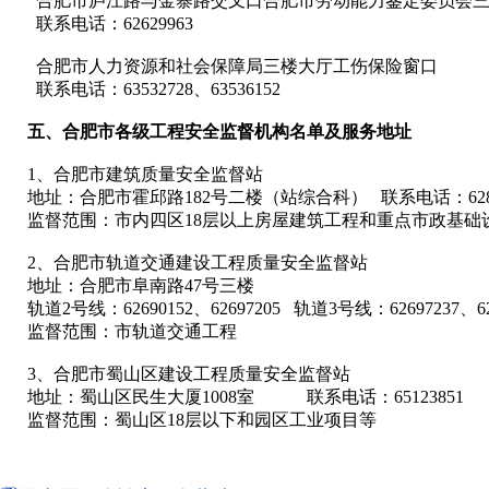
合肥市庐江路与金寨路交叉口合肥市劳动能力鉴定委员会
联系电话：
62629963
合肥市人力资源和社会保障局三楼大厅工伤保险窗口
联系电话：
63532728
、
63536152
五、合肥市各级工程安全监督机构名单及服务地址
1
、合肥市建筑质量安全监督站
地址：合肥市霍邱路
182
号二楼（站综合科）
联系电话：
62
监督范围：市内四区
18
层以上房屋建筑工程和重点市政基础
2
、合肥市轨道交通建设工程质量安全监督站
地址：合肥市阜南路
47
号三楼
轨道
2
号线：
62690152
、
62697205
轨道
3
号线：
62697237
、
6
监督范围：市轨道交通工程
3
、合肥市蜀山区建设工程质量安全监督站
地址：蜀山区民生大厦
1008
室
联系电话：
65123851
监督范围：蜀山区
18
层以下和园区工业项目等