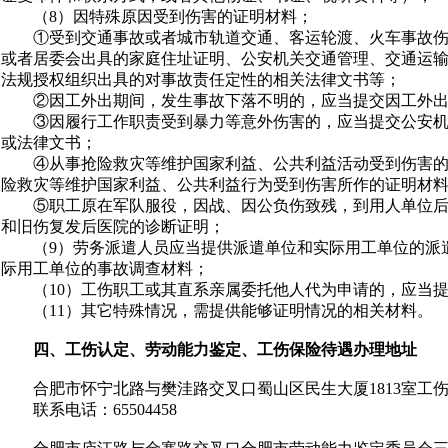
（
8
）因特殊原因受到伤害的证明材料；
①受到交通事故或者城市轨道交通、客运轮渡、火车事故
或者居委会出具的家庭住址证明、公安机关交通管理、交通运
法规授权组织出具的对事故责任定性的相关法律文书等；
②因工外出期间，发生事故下落不明的，应当提交因工外
③因履行工作职责受到暴力等意外伤害的，应当提交公安
或法律文书；
④从事抢险救灾等维护国家利益、公共利益活动受到伤害
险救灾等维护国家利益、公共利益行为受到伤害所作的证明材
⑤职工原在军队服役，因战、因公负伤致残，到用人单位
和旧伤复发后医院的诊断证明；
（
9
）劳务派遣人员应当提供派遣单位和实际用工单位的派
际用工单位的事故调查材料；
（
10
）工伤职工或其直系亲属委托他人代为申请的，应当
（
11
）其它特殊情况，需提供能够证明情况的相关材料。
四、工伤认定、劳动能力鉴定、工伤保险待遇办理地址
合肥市怀宁北路与樊洼路交叉口蜀山区民生大厦
1813
室工
联系电话：
65504458