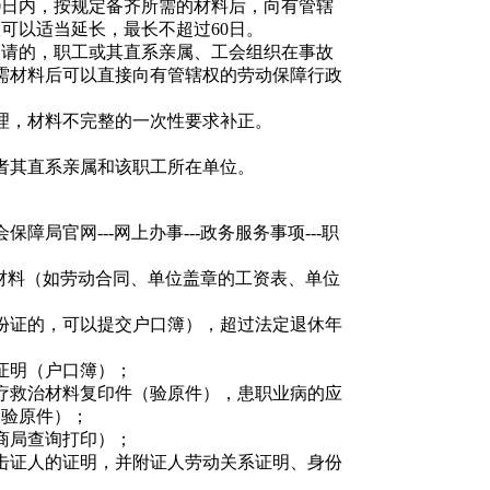
0
日内，按规定备齐所需的材料后，向有管辖
限可以适当延长，最长不超过
60
日。
申请的，职工或其直系亲属、工会组织在事故
需材料后可以直接向有管辖权的劳动保障行政
理，材料不完整的一次性要求补正。
者其直系亲属和该职工所在单位。
会保障局官网
---
网上办事
---
政务服务事项
---
职
材料（如劳动合同、单位盖章的工资表、单位
份证的，可以提交户口簿），超过法定退休年
证明（户口簿）；
疗救治材料复印件（验原件），患职业病的应
（验原件）；
商局查询打印）；
击证人的证明，并附证人劳动关系证明、身份