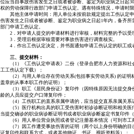
位应当自事故伤害发生之日或者被诊断、鉴定为职业病之日起
3
权的劳动保障行政部门申请工伤认定。遇有特殊情况，申请时
其他主体申请时间：用人单位未按前款规定提出工伤认定
伤害发生之日或者被诊断、鉴定为职业病之日起
1
年内，备齐所
部门申请工伤认定。
2
．对申请人提交的申请材料进行审核，材料完整的予以受
3
．受理后根据审核需要对事故伤害进行调查核实。
4
．作出工伤认定决定，并书面通知申请工伤认定的职工或
三、提交材料：
（
1
）《工伤认定申请表》二份（登录合肥市人力资源和社
工工伤认定下载）；
（
2
）与用人单位存在劳动关系
(
包括事实劳动关系
)
的证明
盖章的从事本职工作的证明）；
（
3
）职工《居民身份证》复印件（因特殊原因无法提交身
龄的人员应提交户口簿复印件；
（
4
）工伤职工的直系亲属申请的，应当提交直系亲属关系
（
5
）医疗机构出具的职工受伤害时初诊诊断证明和相关医
当提交确诊的职业病诊断证明书或者职业病诊断鉴定书复印件
（
6
）用人单位营业执照或者登记注册基本情况（可到市工
（
7
）因工作遭受事故伤害的证明（两个以上身份明确的目
证复印件和联系方式，或者其他物证、书证、视听资料等）；