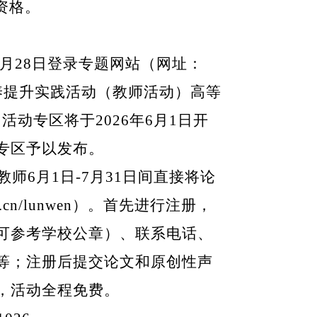
资格。
月
28
日登录专题网站（网址：
养提升实践活动（教师活动）高等
，活动专区将于
2026
年
6
月
1
日开
专区予以发布。
教师
6
月
1
日
-7
月
31
日间直接将论
6.cn/lunwen
）。首先进行注册，
可参考学校公章）、联系电话、
等；注册后提交论文和原创性声
，活动全程免费。