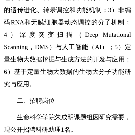
的遗传进化、转录调控和功能机制；
3
）非编
码
RNA
和无膜细胞器动态调控的分子机制；
4
）深度突变扫描
（
Deep Mutational
Scanning
，
DMS
）
与人工智能
（
AI
）
；
5
）定
量生物大数据挖掘与生成方法的开发与应用；
6
）基于定量生物大数据的生物大分子功能研
究与应用。
二、招聘岗位
生命科学学院朱成明课题组因研究需要，
现公开招聘科研助理
1
名。